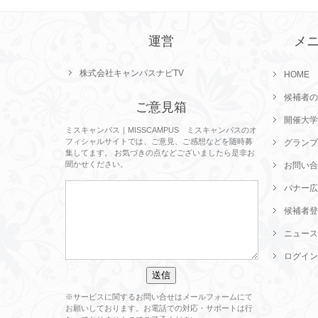
運営
メ
株式会社キャンパスナビTV
HOME
候補者の
ご意見箱
開催大学
ミスキャンパス｜MISSCAMPUS ミスキャンパスのオ
フィシャルサイトでは、ご意見、ご感想などを随時募
グランプ
集してます。 お気づきの点などございましたら是非お
聞かせください。
お問い合
バナー広
候補者登
ニュース
ログイン
※サービスに関するお問い合せはメールフォームにて
お願いしております。お電話での対応・サポートは行