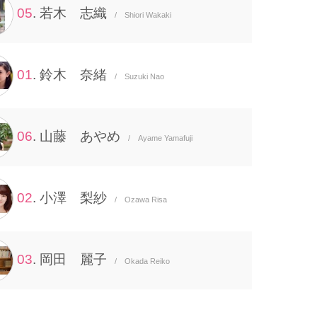
05
. 若木 志織
/ Shiori Wakaki
01
. 鈴木 奈緒
/ Suzuki Nao
06
. 山藤 あやめ
/ Ayame Yamafuji
02
. 小澤 梨紗
/ Ozawa Risa
03
. 岡田 麗子
/ Okada Reiko