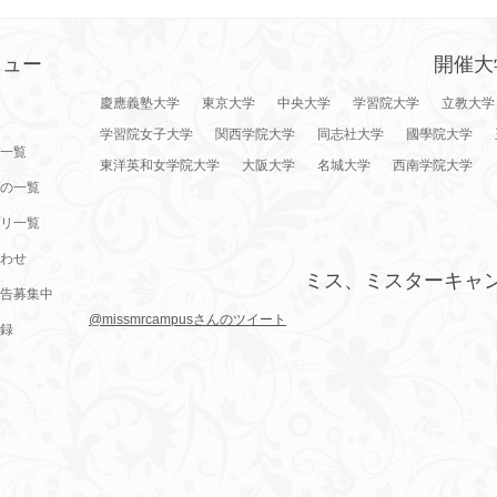
ニュー
開催大
慶應義塾大学
東京大学
中央大学
学習院大学
立教大学
学習院女子大学
関西学院大学
同志社大学
國學院大学
一覧
東洋英和女学院大学
大阪大学
名城大学
西南学院大学
の一覧
リ一覧
わせ
ミス、ミスターキャ
告募集中
@missmrcampusさんのツイート
録