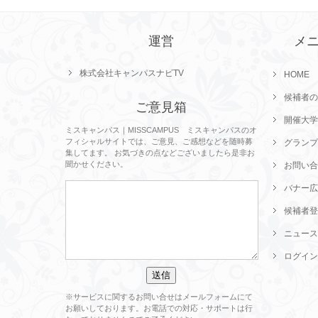
運営
メ
株式会社キャンパスナビTV
HOME
候補者の
ご意見箱
開催大学
ミスキャンパス｜MISSCAMPUS ミスキャンパスのオ
フィシャルサイトでは、ご意見、ご感想などを随時募
グランプ
集してます。 お気づきの点などございましたら是非お
聞かせください。
お問い合
バナー広
候補者登
ニュース
ログイン
※サービスに関するお問い合せはメールフォームにて
お願いしております。お電話での対応・サポートは行