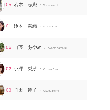
05
. 若木 志織
/ Shiori Wakaki
01
. 鈴木 奈緒
/ Suzuki Nao
06
. 山藤 あやめ
/ Ayame Yamafuji
02
. 小澤 梨紗
/ Ozawa Risa
03
. 岡田 麗子
/ Okada Reiko