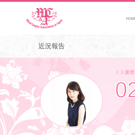
HOM
近況報告
ミス慶應コ
0