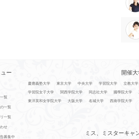
ニュー
開催大
慶應義塾大学
東京大学
中央大学
学習院大学
立教大学
学習院女子大学
関西学院大学
同志社大学
國學院大学
一覧
東洋英和女学院大学
大阪大学
名城大学
西南学院大学
の一覧
リ一覧
わせ
ミス、ミスターキャ
告募集中