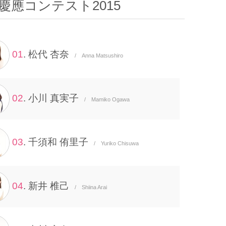
慶應コンテスト2015
01
. 松代 杏奈
/ Anna Matsushiro
02
. 小川 真実子
/ Mamiko Ogawa
03
. 千須和 侑里子
/ Yuriko Chisuwa
04
. 新井 椎己
/ Shiina Arai