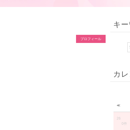
キー
プロフィール
カレ
≪
26
0件