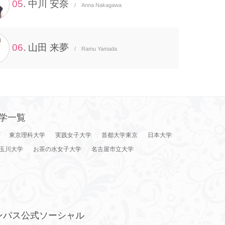
05
. 中川 安奈
/ Anna Nakagawa
06
. 山田 来夢
/ Ramu Yamada
学一覧
東京理科大学
実践女子大学
首都大学東京
日本大学
玉川大学
お茶の水女子大学
名古屋市立大学
ンパス公式ソーシャル