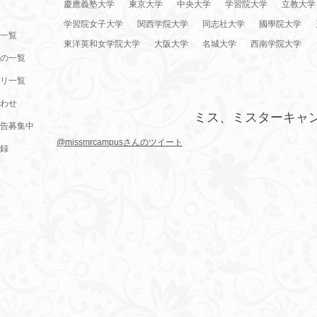
慶應義塾大学
東京大学
中央大学
学習院大学
立教大学
学習院女子大学
関西学院大学
同志社大学
國學院大学
一覧
東洋英和女学院大学
大阪大学
名城大学
西南学院大学
の一覧
リ一覧
わせ
ミス、ミスターキャ
告募集中
@missmrcampusさんのツイート
録