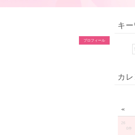
キー
プロフィール
カレ
≪
26
0件