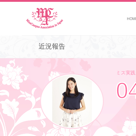
HOM
近況報告
ミス実践コ
0