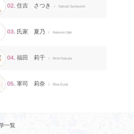
02
. 住吉 さつき
/ Satsuki Sumiyoshi
03
. 氏家 夏乃
/ Natsuno Ujiie
04
. 福田 莉千
/ Richi Hukuda
05
. 軍司 莉奈
/ Rina Gunji
学一覧