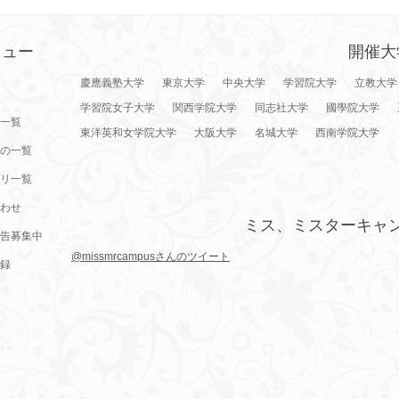
ニュー
開催大
慶應義塾大学
東京大学
中央大学
学習院大学
立教大学
学習院女子大学
関西学院大学
同志社大学
國學院大学
一覧
東洋英和女学院大学
大阪大学
名城大学
西南学院大学
の一覧
リ一覧
わせ
ミス、ミスターキャ
告募集中
@missmrcampusさんのツイート
録