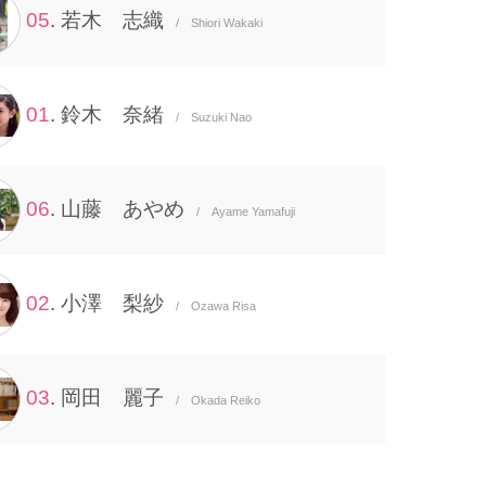
05
. 若木 志織
/ Shiori Wakaki
01
. 鈴木 奈緒
/ Suzuki Nao
06
. 山藤 あやめ
/ Ayame Yamafuji
02
. 小澤 梨紗
/ Ozawa Risa
03
. 岡田 麗子
/ Okada Reiko