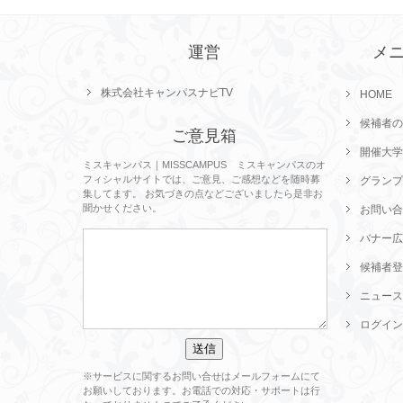
運営
メ
株式会社キャンパスナビTV
HOME
候補者の
ご意見箱
開催大学
ミスキャンパス｜MISSCAMPUS ミスキャンパスのオ
フィシャルサイトでは、ご意見、ご感想などを随時募
グランプ
集してます。 お気づきの点などございましたら是非お
聞かせください。
お問い合
バナー広
候補者登
ニュース
ログイン
※サービスに関するお問い合せはメールフォームにて
お願いしております。お電話での対応・サポートは行