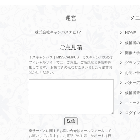
運営
メ
株式会社キャンパスナビTV
HOME
候補者の
ご意見箱
開催大学
ミスキャンパス｜MISSCAMPUS ミスキャンパスのオ
フィシャルサイトでは、ご意見、ご感想などを随時募
グランプ
集してます。 お気づきの点などございましたら是非お
聞かせください。
お問い合
バナー広
候補者登
ニュース
ログイン
※サービスに関するお問い合せはメールフォームにて
お願いしております。お電話での対応・サポートは行