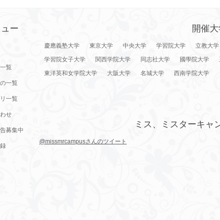
ニュー
開催大
慶應義塾大学
東京大学
中央大学
学習院大学
立教大学
学習院女子大学
関西学院大学
同志社大学
國學院大学
一覧
東洋英和女学院大学
大阪大学
名城大学
西南学院大学
の一覧
リ一覧
わせ
ミス、ミスターキャ
告募集中
@missmrcampusさんのツイート
録