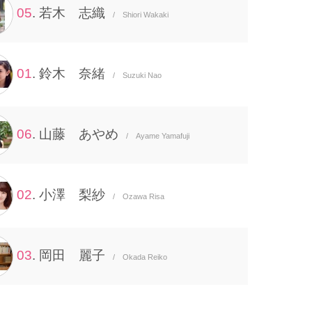
05
. 若木 志織
/ Shiori Wakaki
01
. 鈴木 奈緒
/ Suzuki Nao
06
. 山藤 あやめ
/ Ayame Yamafuji
02
. 小澤 梨紗
/ Ozawa Risa
03
. 岡田 麗子
/ Okada Reiko