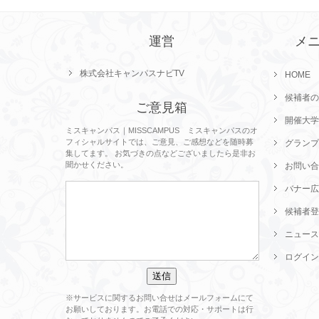
運営
メ
株式会社キャンパスナビTV
HOME
候補者の
ご意見箱
開催大学
ミスキャンパス｜MISSCAMPUS ミスキャンパスのオ
フィシャルサイトでは、ご意見、ご感想などを随時募
グランプ
集してます。 お気づきの点などございましたら是非お
聞かせください。
お問い合
バナー広
候補者登
ニュース
ログイン
※サービスに関するお問い合せはメールフォームにて
お願いしております。お電話での対応・サポートは行