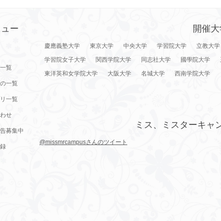
ニュー
開催大
慶應義塾大学
東京大学
中央大学
学習院大学
立教大学
学習院女子大学
関西学院大学
同志社大学
國學院大学
一覧
東洋英和女学院大学
大阪大学
名城大学
西南学院大学
の一覧
リ一覧
わせ
ミス、ミスターキャ
告募集中
@missmrcampusさんのツイート
録