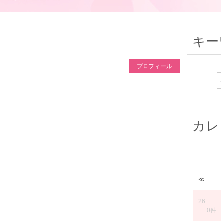
キー
プロフィール
カレ
≪
26
0件