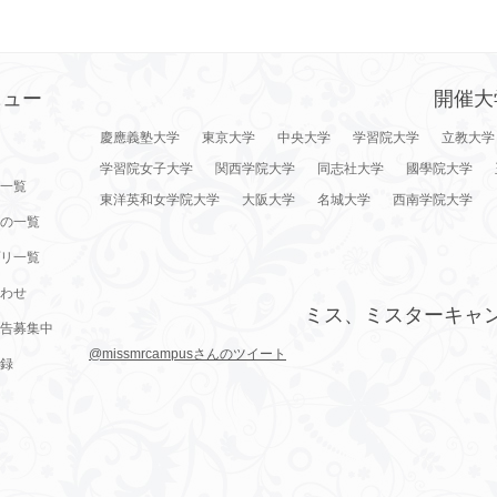
ニュー
開催大
慶應義塾大学
東京大学
中央大学
学習院大学
立教大学
学習院女子大学
関西学院大学
同志社大学
國學院大学
一覧
東洋英和女学院大学
大阪大学
名城大学
西南学院大学
の一覧
リ一覧
わせ
ミス、ミスターキャ
告募集中
@missmrcampusさんのツイート
録