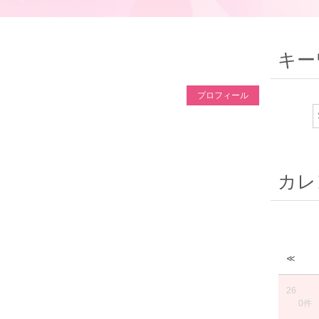
キー
プロフィール
カレ
≪
26
0件