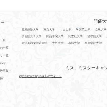
ニュー
開催大
慶應義塾大学
東京大学
中央大学
学習院大学
立教大学
学習院女子大学
関西学院大学
同志社大学
國學院大学
一覧
東洋英和女学院大学
大阪大学
名城大学
西南学院大学
の一覧
リ一覧
わせ
ミス、ミスターキャ
告募集中
@missmrcampusさんのツイート
録