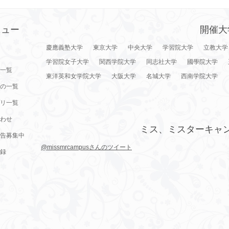
ニュー
開催大
慶應義塾大学
東京大学
中央大学
学習院大学
立教大学
学習院女子大学
関西学院大学
同志社大学
國學院大学
一覧
東洋英和女学院大学
大阪大学
名城大学
西南学院大学
の一覧
リ一覧
わせ
ミス、ミスターキャ
告募集中
@missmrcampusさんのツイート
録