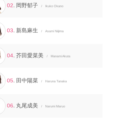
02
. 岡野郁子
/ Ikuko Okano
03
. 新島麻生
/ Asami Niijima
04
. 芥田愛菜美
/ Manami Akuta
05
. 田中陽菜
/ Haruna Tanaka
06
. 丸尾成美
/ Narumi Maruo