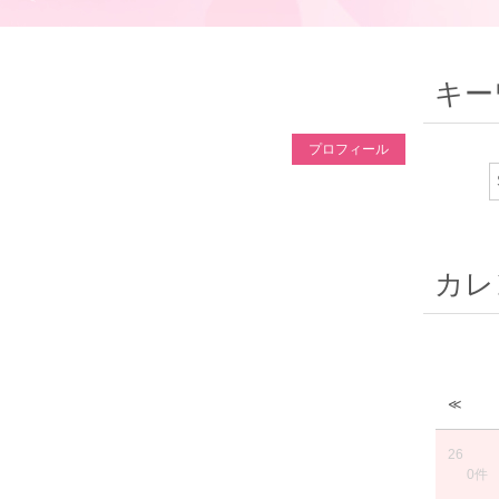
キー
プロフィール
カレ
≪
26
0件