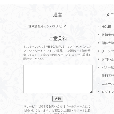
運営
メ
株式会社キャンパスナビTV
HOME
候補者の
ご意見箱
開催大学
ミスキャンパス｜MISSCAMPUS ミスキャンパスのオ
フィシャルサイトでは、ご意見、ご感想などを随時募
グランプ
集してます。 お気づきの点などございましたら是非お
聞かせください。
お問い合
バナー広
候補者登
ニュース
ログイン
※サービスに関するお問い合せはメールフォームにて
お願いしております。お電話での対応・サポートは行