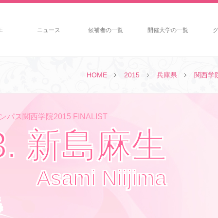
E
ニュース
候補者の一覧
開催大学の一覧
HOME
2015
兵庫県
関西学
パス関西学院2015 FINALIST
3. 新島麻生
Asami Niijima