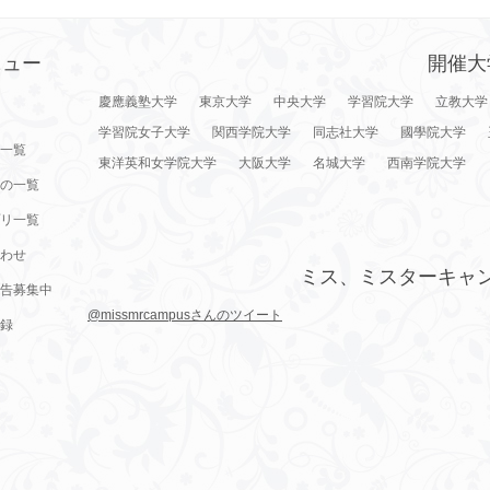
ニュー
開催大
慶應義塾大学
東京大学
中央大学
学習院大学
立教大学
学習院女子大学
関西学院大学
同志社大学
國學院大学
一覧
東洋英和女学院大学
大阪大学
名城大学
西南学院大学
の一覧
リ一覧
わせ
ミス、ミスターキャ
告募集中
@missmrcampusさんのツイート
録