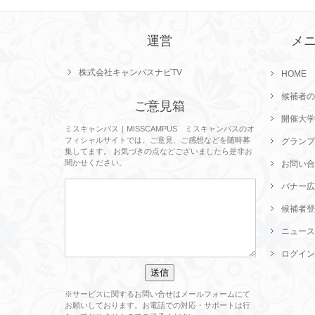
運営
メ
株式会社キャンパスナビTV
HOME
候補者の
ご意見箱
開催大学
ミスキャンパス｜MISSCAMPUS ミスキャンパスのオ
フィシャルサイトでは、ご意見、ご感想などを随時募
グランプ
集してます。 お気づきの点などございましたら是非お
聞かせください。
お問い合
バナー広
候補者登
ニュース
ログイン
※サービスに関するお問い合せはメールフォームにて
お願いしております。お電話での対応・サポートは行