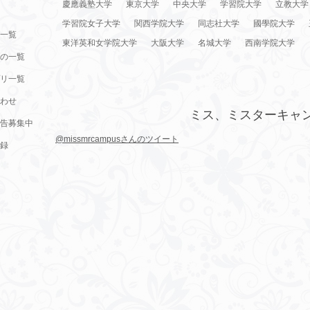
慶應義塾大学
東京大学
中央大学
学習院大学
立教大学
学習院女子大学
関西学院大学
同志社大学
國學院大学
一覧
東洋英和女学院大学
大阪大学
名城大学
西南学院大学
の一覧
リ一覧
わせ
ミス、ミスターキャ
告募集中
@missmrcampusさんのツイート
録