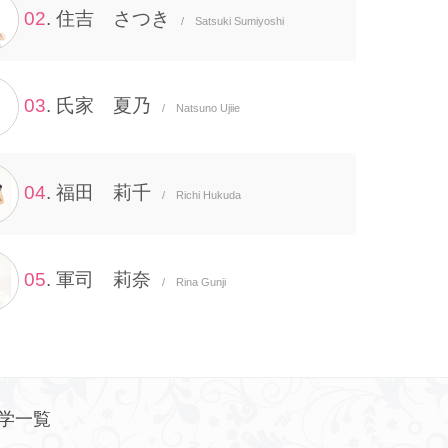
02
. 住吉 さつき
/ Satsuki Sumiyoshi
03
. 氏家 夏乃
/ Natsuno Ujiie
04
. 福田 莉千
/ Richi Hukuda
05
. 軍司 莉奈
/ Rina Gunji
学一覧