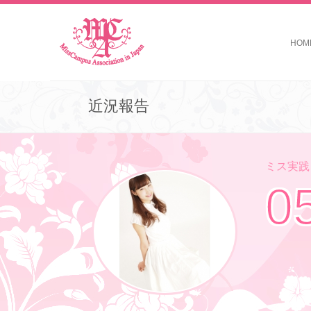
HOM
近況報告
ミス実践コ
0