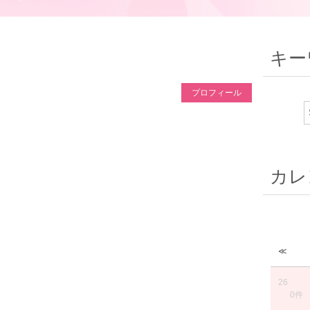
キー
プロフィール
カレ
≪
26
0件