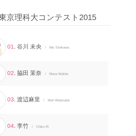
東京理科大コンテスト2015
01
. 谷川 未央
/ Mio Tanikawa
02
. 脇田 茉奈
/ Mana Wakita
03
. 渡辺麻里
/ Mari Watanabe
04
. 李竹
/ Chiku Ri