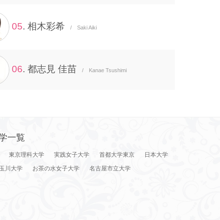
05
. 相木彩希
/ Saki Aiki
06
. 都志見 佳苗
/ Kanae Tsushimi
学一覧
東京理科大学
実践女子大学
首都大学東京
日本大学
玉川大学
お茶の水女子大学
名古屋市立大学