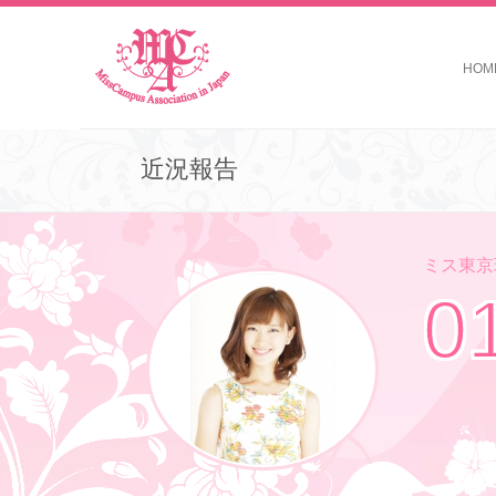
HOM
近況報告
ミス東京理
0