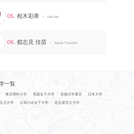
05
. 相木彩希
/ Saki Aiki
06
. 都志見 佳苗
/ Kanae Tsushimi
学一覧
東京理科大学
実践女子大学
首都大学東京
日本大学
玉川大学
お茶の水女子大学
名古屋市立大学