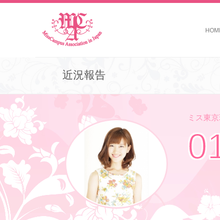
HOM
近況報告
ミス東京理
0