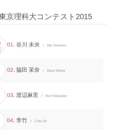
東京理科大コンテスト2015
01
. 谷川 未央
/ Mio Tanikawa
02
. 脇田 茉奈
/ Mana Wakita
03
. 渡辺麻里
/ Mari Watanabe
04
. 李竹
/ Chiku Ri