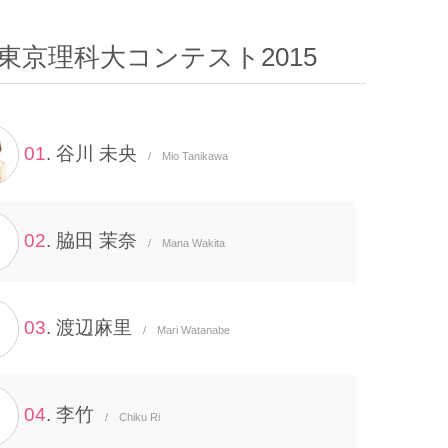
東京理科大コンテスト2015
01
. 谷川 未央
/ Mio Tanikawa
02
. 脇田 茉奈
/ Mana Wakita
03
. 渡辺麻里
/ Mari Watanabe
04
. 李竹
/ Chiku Ri