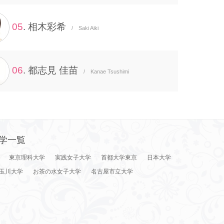
05
. 相木彩希
/ Saki Aiki
06
. 都志見 佳苗
/ Kanae Tsushimi
学一覧
東京理科大学
実践女子大学
首都大学東京
日本大学
玉川大学
お茶の水女子大学
名古屋市立大学