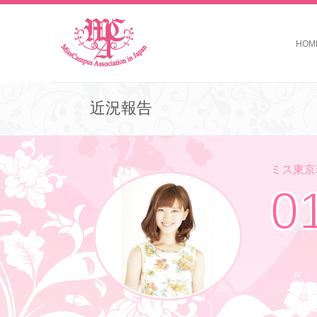
HOM
近況報告
ミス東京理
0