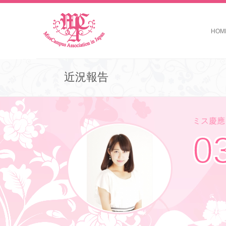
HOM
近況報告
ミス慶應コ
0