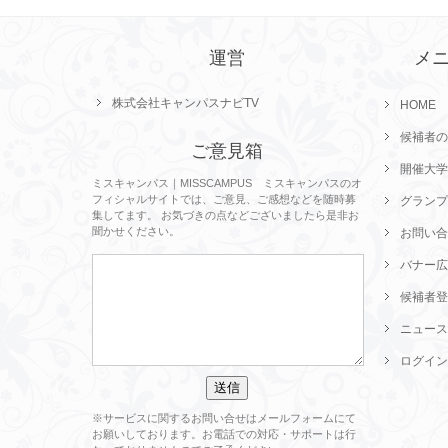
運営
メ
株式会社キャンパスナビTV
HOME
候補者の
ご意見箱
開催大学
ミスキャンパス｜MISSCAMPUS ミスキャンパスのオ
フィシャルサイトでは、ご意見、ご感想などを随時募
グランプ
集してます。 お気づきの点などございましたら是非お
聞かせください。
お問い合
バナー広
候補者登
ニュース
ログイン
※サービスに関するお問い合せはメールフォームにて
お願いしております。お電話での対応・サポートは行