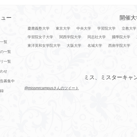
ニュー
開催大
慶應義塾大学
東京大学
中央大学
学習院大学
立教大学
学習院女子大学
関西学院大学
同志社大学
國學院大学
一覧
東洋英和女学院大学
大阪大学
名城大学
西南学院大学
の一覧
リ一覧
わせ
ミス、ミスターキャ
告募集中
@missmrcampusさんのツイート
録