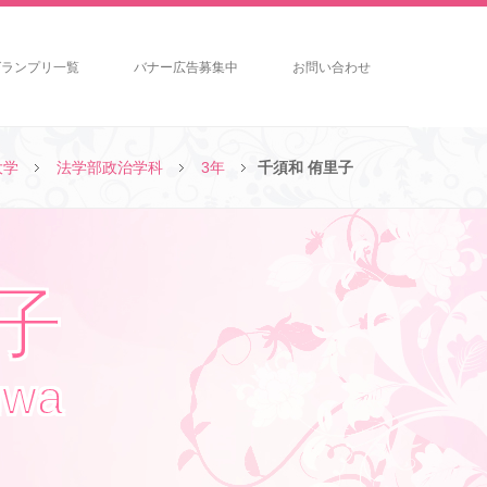
グランプリ一覧
バナー広告募集中
お問い合わせ
大学
法学部政治学科
3年
千須和 侑里子
里子
uwa