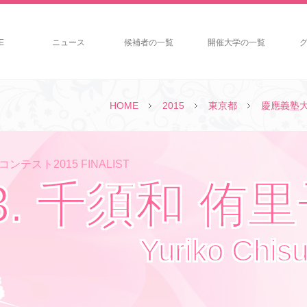
E
ニュース
候補者の一覧
開催大学の一覧
HOME
2015
東京都
慶應義塾
ンテスト2015 FINALIST
3. 千須和 侑
Yuriko Chis