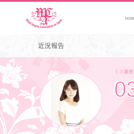
HOM
近況報告
ミス慶應コ
0