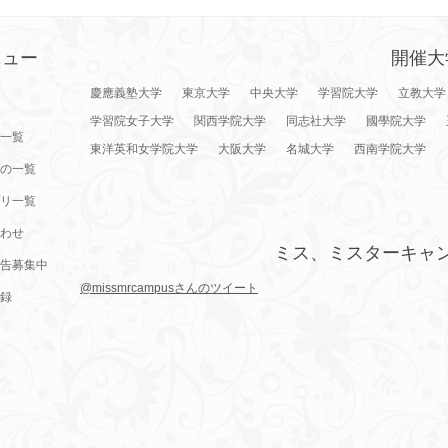
ニュー
開催大
慶應義塾大学
東京大学
中央大学
学習院大学
立教大学
学習院女子大学
関西学院大学
同志社大学
國學院大学
一覧
東洋英和女学院大学
大阪大学
名城大学
西南学院大学
の一覧
リ一覧
わせ
ミス、ミスターキャ
告募集中
@missmrcampusさんのツイート
録