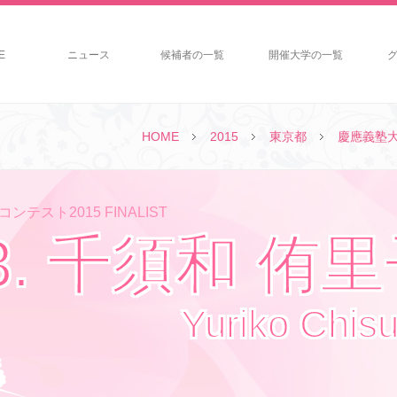
E
ニュース
候補者の一覧
開催大学の一覧
HOME
2015
東京都
慶應義塾
ンテスト2015 FINALIST
3. 千須和 侑
Yuriko Chis