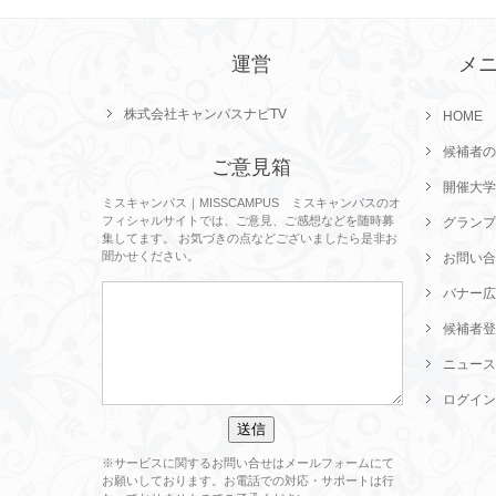
運営
メ
株式会社キャンパスナビTV
HOME
候補者の
ご意見箱
開催大学
ミスキャンパス｜MISSCAMPUS ミスキャンパスのオ
フィシャルサイトでは、ご意見、ご感想などを随時募
グランプ
集してます。 お気づきの点などございましたら是非お
聞かせください。
お問い合
バナー広
候補者登
ニュース
ログイン
※サービスに関するお問い合せはメールフォームにて
お願いしております。お電話での対応・サポートは行