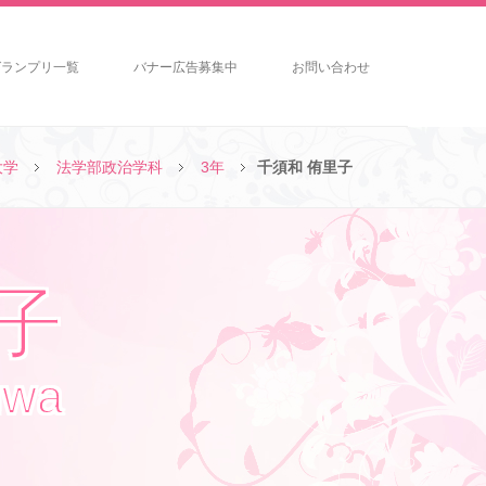
グランプリ一覧
バナー広告募集中
お問い合わせ
大学
法学部政治学科
3年
千須和 侑里子
里子
uwa