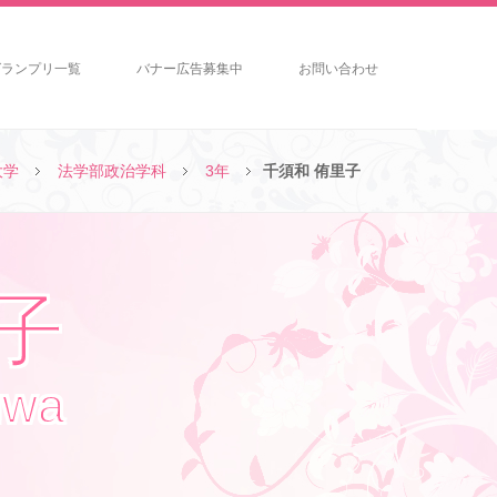
グランプリ一覧
バナー広告募集中
お問い合わせ
大学
法学部政治学科
3年
千須和 侑里子
里子
uwa