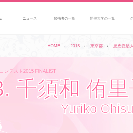
E
ニュース
候補者の一覧
開催大学の一覧
HOME
2015
東京都
慶應義塾
ンテスト2015 FINALIST
3. 千須和 侑
Yuriko Chis