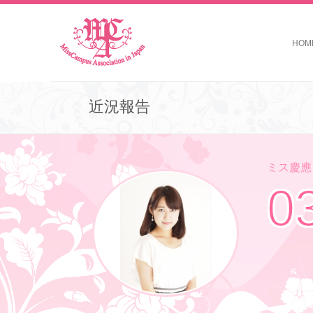
HOM
近況報告
ミス慶應コ
0