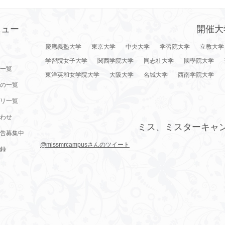
ニュー
開催大
慶應義塾大学
東京大学
中央大学
学習院大学
立教大学
学習院女子大学
関西学院大学
同志社大学
國學院大学
一覧
東洋英和女学院大学
大阪大学
名城大学
西南学院大学
の一覧
リ一覧
わせ
ミス、ミスターキャ
告募集中
@missmrcampusさんのツイート
録