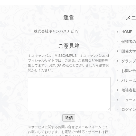
運営
メ
株式会社キャンパスナビTV
HOME
候補者の
ご意見箱
開催大学
ミスキャンパス｜MISSCAMPUS ミスキャンパスのオ
フィシャルサイトでは、ご意見、ご感想などを随時募
グランプ
集してます。 お気づきの点などございましたら是非お
聞かせください。
お問い合
バナー広
候補者登
ニュース
ログイン
※サービスに関するお問い合せはメールフォームにて
お願いしております。お電話での対応・サポートは行