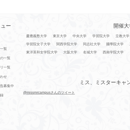
ニュー
開催大
慶應義塾大学
東京大学
中央大学
学習院大学
立教大学
学習院女子大学
関西学院大学
同志社大学
國學院大学
一覧
東洋英和女学院大学
大阪大学
名城大学
西南学院大学
の一覧
リ一覧
わせ
ミス、ミスターキャ
告募集中
@missmrcampusさんのツイート
録