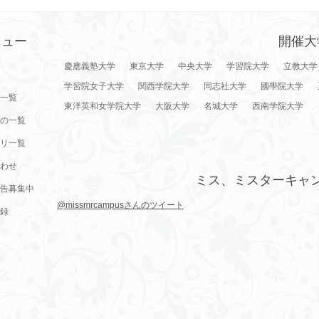
ニュー
開催大
慶應義塾大学
東京大学
中央大学
学習院大学
立教大学
学習院女子大学
関西学院大学
同志社大学
國學院大学
一覧
東洋英和女学院大学
大阪大学
名城大学
西南学院大学
の一覧
リ一覧
わせ
ミス、ミスターキャ
告募集中
@missmrcampusさんのツイート
録