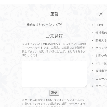
運営
メ
株式会社キャンパスナビTV
HOME
候補者の
ご意見箱
開催大学
ミスキャンパス｜MISSCAMPUS ミスキャンパスのオ
フィシャルサイトでは、ご意見、ご感想などを随時募
グランプ
集してます。 お気づきの点などございましたら是非お
聞かせください。
お問い合
バナー広
候補者登
ニュース
ログイン
※サービスに関するお問い合せはメールフォームにて
お願いしております。お電話での対応・サポートは行