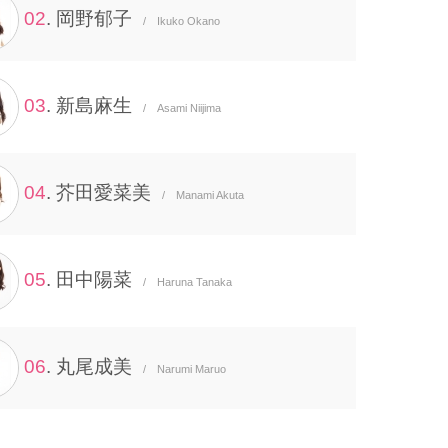
02
. 岡野郁子
/ Ikuko Okano
03
. 新島麻生
/ Asami Niijima
04
. 芥田愛菜美
/ Manami Akuta
05
. 田中陽菜
/ Haruna Tanaka
06
. 丸尾成美
/ Narumi Maruo