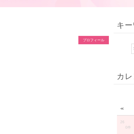
キー
プロフィール
カレ
≪
26
0件