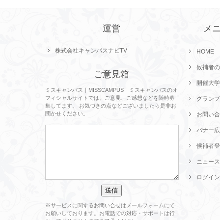
運営
メ
株式会社キャンパスナビTV
HOME
候補者の
ご意見箱
開催大学
ミスキャンパス｜MISSCAMPUS ミスキャンパスのオ
フィシャルサイトでは、ご意見、ご感想などを随時募
グランプ
集してます。 お気づきの点などございましたら是非お
聞かせください。
お問い合
バナー広
候補者登
ニュース
ログイン
※サービスに関するお問い合せはメールフォームにて
お願いしております。お電話での対応・サポートは行