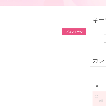
キー
プロフィール
カレ
≪
26
0件