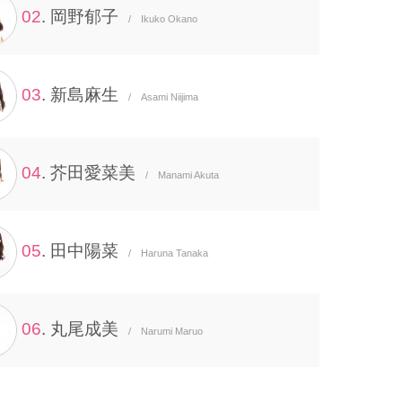
02
. 岡野郁子
/ Ikuko Okano
03
. 新島麻生
/ Asami Niijima
04
. 芥田愛菜美
/ Manami Akuta
05
. 田中陽菜
/ Haruna Tanaka
06
. 丸尾成美
/ Narumi Maruo