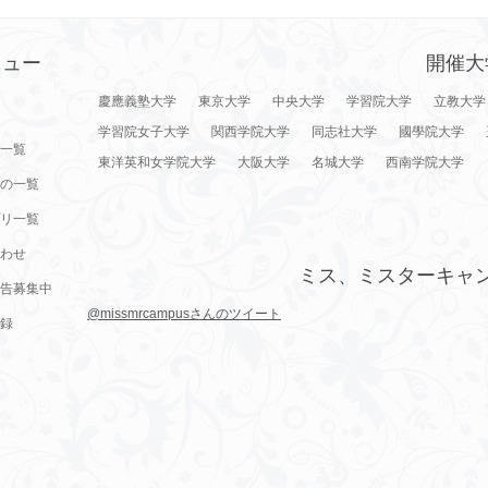
ニュー
開催大
慶應義塾大学
東京大学
中央大学
学習院大学
立教大学
学習院女子大学
関西学院大学
同志社大学
國學院大学
一覧
東洋英和女学院大学
大阪大学
名城大学
西南学院大学
の一覧
リ一覧
わせ
ミス、ミスターキャ
告募集中
@missmrcampusさんのツイート
録