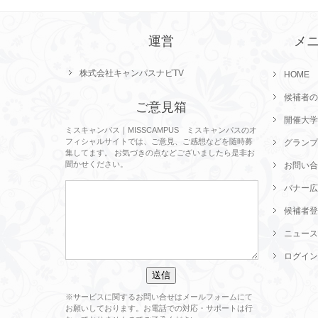
運営
メ
株式会社キャンパスナビTV
HOME
候補者の
ご意見箱
開催大学
ミスキャンパス｜MISSCAMPUS ミスキャンパスのオ
フィシャルサイトでは、ご意見、ご感想などを随時募
グランプ
集してます。 お気づきの点などございましたら是非お
聞かせください。
お問い合
バナー広
候補者登
ニュース
ログイン
※サービスに関するお問い合せはメールフォームにて
お願いしております。お電話での対応・サポートは行