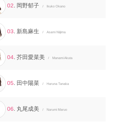
02
. 岡野郁子
/ Ikuko Okano
03
. 新島麻生
/ Asami Niijima
04
. 芥田愛菜美
/ Manami Akuta
05
. 田中陽菜
/ Haruna Tanaka
06
. 丸尾成美
/ Narumi Maruo