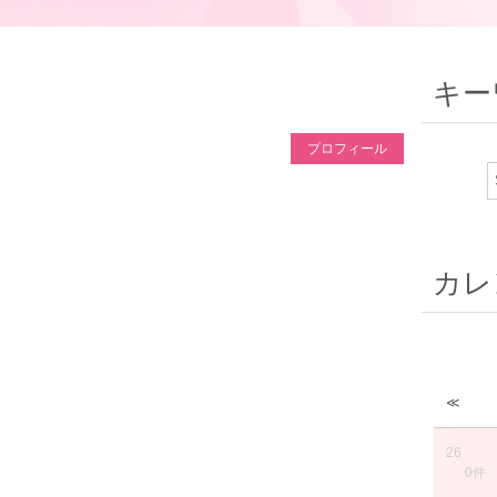
キー
プロフィール
カレ
≪
26
0件