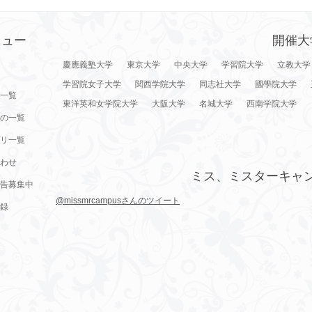
ニュー
開催大
慶應義塾大学
東京大学
中央大学
学習院大学
立教大学
学習院女子大学
関西学院大学
同志社大学
國學院大学
一覧
東洋英和女学院大学
大阪大学
名城大学
西南学院大学
の一覧
リ一覧
わせ
ミス、ミスターキャ
告募集中
@missmrcampusさんのツイート
録