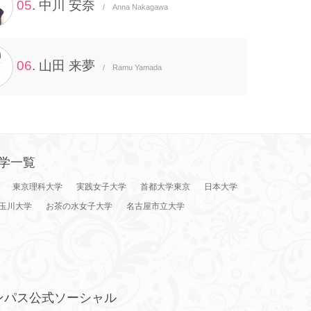
05
. 中川 安奈
/ Anna Nakagawa
06
. 山田 来夢
/ Ramu Yamada
学一覧
東京理科大学
実践女子大学
首都大学東京
日本大学
玉川大学
お茶の水女子大学
名古屋市立大学
ンパス公式ソーシャル