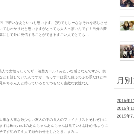
年生で若いなあといつも思います。(笑)でもしーなはそれを感じさせ
いておわかりだと思いますがとっても大人っぽいんです！自分の夢
葉にして外に発信することができるすごい人でとても…
超美人で女性らしくてザ・清楚ガール！みたいな感じなんですが、実
なとも話していたんですが、ちっすーは見た目ふわふわ系だけど本
月別
見をちゃんんと持っているとてつもなく素敵な女性なん…
2015年1
2015年1
2015年
大事な大事な数少ない友人の中の５人のファイナリストそれぞれに
はEntry no1のあんちゃんあんちゃんは見ていればわかるように
子です初めて６人で顔合わせをしたとき、まみ…