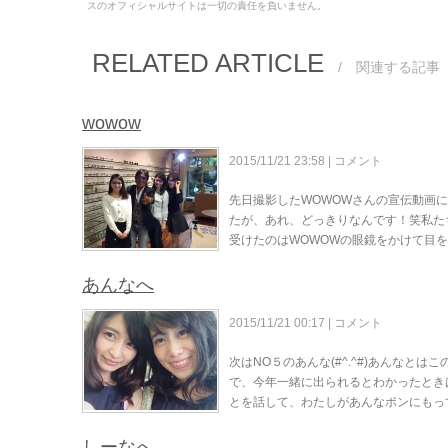
スのオフィシャルサイトは一切の責任を負いません。
RELATED ARTICLE
/ 関連する記事
wowow
2015/11/21 23:58 |
コメント
先日撮影したWOWOWさんの宣伝動画
たが、あれ、どっきりなんです！笑私た
受けたのはWOWOWの眼鏡をかけて目
あんなへ
2015/11/21 00:17 |
コメント
次はNO５のあんな(#^.^#)あんなと
で、今年一緒に出られるとわかったとき
とを話して、わたしがあんなポンにもっ
しーなへ