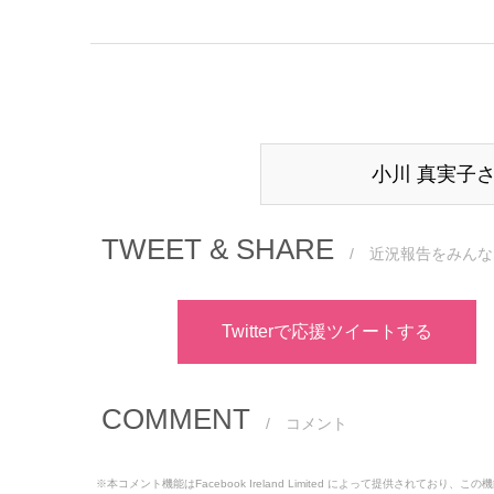
小川 真実子
TWEET & SHARE
/ 近況報告をみんな
Twitterで応援ツイートする
COMMENT
/ コメント
※本コメント機能はFacebook Ireland Limited によって提供されてお