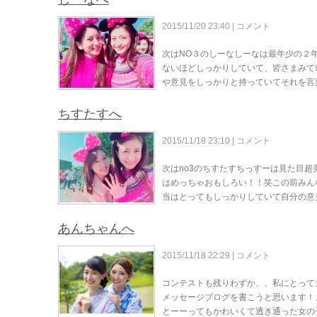
2015/11/20 23:40 |
コメント
次はNO３のしーなしーなは最年少の２
ないほどしっかりしていて、皆さまみて
や意見をしっかりと持っていてそれを言
ちすたすへ
2015/11/18 23:10 |
コメント
次はno3のちすたすちっすーは見た目
はめっちゃおもしろい！！笑この前みん
当はとってもしっかりしていて自分の意
あんちゃんへ
2015/11/18 22:29 |
コメント
コンテストも残りわずか、、私にとって
メッセージブログを書こうと思います！まず
とーーってもかわいくて透き通った女の