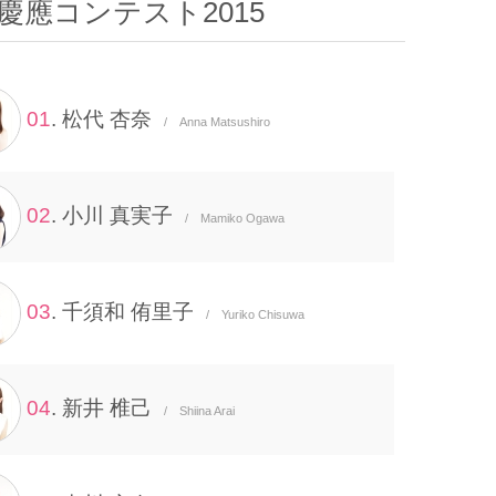
慶應コンテスト2015
01
. 松代 杏奈
/ Anna Matsushiro
02
. 小川 真実子
/ Mamiko Ogawa
03
. 千須和 侑里子
/ Yuriko Chisuwa
04
. 新井 椎己
/ Shiina Arai