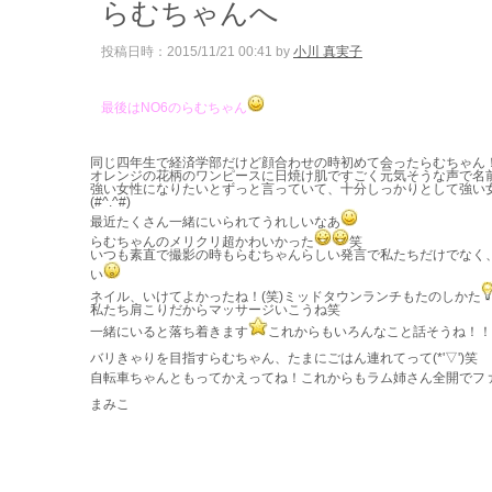
らむちゃんへ
投稿日時：2015/11/21 00:41 by
小川 真実子
最後はNO6のらむちゃん
同じ四年生で経済学部だけど顔合わせの時初めて会ったらむちゃん
オレンジの花柄のワンピースに日焼け肌ですごく元気そうな声で名
強い女性になりたいとずっと言っていて、十分しっかりとして強い
(#^.^#)
最近たくさん一緒にいられてうれしいなあ
らむちゃんのメリクリ超かわいかった
笑
いつも素直で撮影の時もらむちゃんらしい発言で私たちだけでなく
い
ネイル、いけてよかったね！(笑)ミッドタウンランチもたのしかた
私たち肩こりだからマッサージいこうね笑
一緒にいると落ち着きます
これからもいろんなこと話そうね！！
バリきゃりを目指すらむちゃん、たまにごはん連れてって(*'▽')笑
自転車ちゃんともってかえってね！これからもラム姉さん全開でフ
まみこ