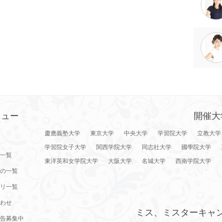
ニュー
開催大
慶應義塾大学
東京大学
中央大学
学習院大学
立教大学
学習院女子大学
関西学院大学
同志社大学
國學院大学
一覧
東洋英和女学院大学
大阪大学
名城大学
西南学院大学
の一覧
リ一覧
わせ
ミス、ミスターキャ
告募集中