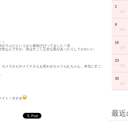
2
0件
9
0件
！！
16
前がラムだというから最初びびってました！笑
0件
女性なんですが、実はすごく乙女な面があったりしてかわいい
23
0件
、カメラさんやメイクさんも笑わせちゃうらむちゃん、本当にすご
30
0件
ァイト！大すき
最近