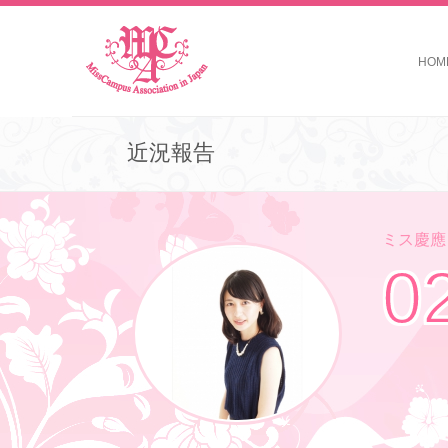
HOM
近況報告
ミス慶應コ
0