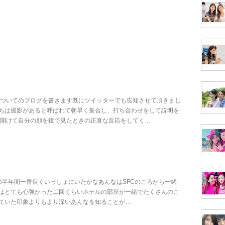
についてのブログを書きます既にツイッターでも告知させて頂きまし
ちは撮影があると呼ばれて朝早く集合し、打ち合わせをして説明を
を開けて自分の顔を鏡で見たときの正直な反応をしてく…
はこの半年間一番長くいっしょにいたかなあんなはSFCのころから一緒
はとても心強かった二回くらいホテルの部屋が一緒でたくさんのこ
ていた印象よりもより深いあんなを知ることが…