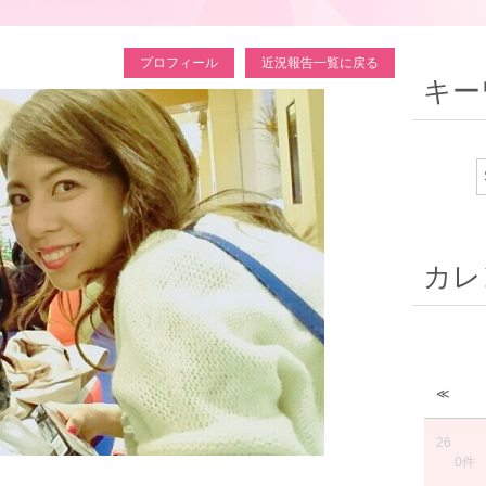
プロフィール
近況報告一覧に戻る
キー
カレ
≪
26
0件